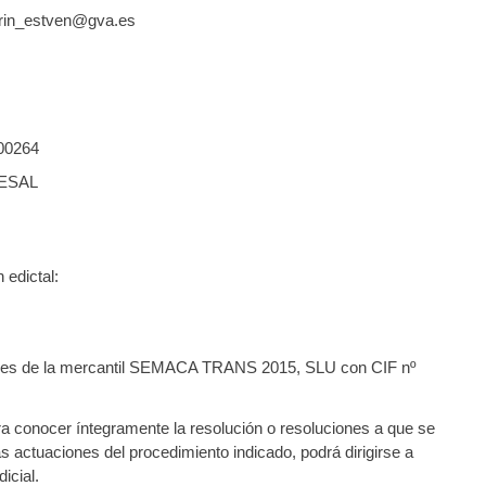
arin_estven@gva.es
00264
ESAL
 edictal:
ores de la mercantil SEMACA TRANS 2015, SLU con CIF nº
a conocer íntegramente la resolución o resoluciones a que se
ás actuaciones del procedimiento indicado, podrá dirigirse a
icial.