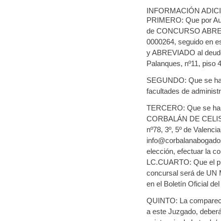
INFORMACIÓN ADIC
PRIMERO: Que por Auto
de CONCURSO ABREVIA
0000264, seguido en
y ABREVIADO al deudo
Palanques, nº11, piso 
SEGUNDO: Que se ha 
facultades de administr
TERCERO: Que se ha 
CORBALÁN DE CELIS DU
nº78, 3º, 5º de Valenci
info@corbalanabogados.
elección, efectuar la c
LC.CUARTO: Que el pla
concursal será de UN M
en el Boletín Oficial de
QUINTO: La comparecenc
a este Juzgado, deberá