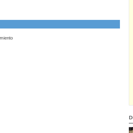
miento
D