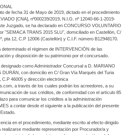
IONAL
 de fecha 31 de Mayo de 2019, dictado en el procedimiento
DO [CNA], nº000239/2019, N.I.G. nº 12040-66-1-2019-
 este Juzgado, se ha declarado en CONCURSO VOLUNTARIO
r "SEMACA TRANS 2015 SLU", domiciliado en Castellón, C/
4º, pta 12, C.P 12006 (Castellón) y C.I.F. número B12948170.
determinado el régimen de INTERVENCIÓN de las
ación y disposición de su patrimonio por el concursado.
designado como Administrador Concursal a D. MARIANO
RÁN, con domicilio en C/ Gran Vía Marqués del Turia
a, C.P 46005 y dirección electrónica
com, a través de los cuales podrán los acreedores, a su
omunicación de sus créditos, de conformidad con el artículo 85
zo para comunicar los créditos a la administración
ES a contar desde el siguiente a la publicación del presente
l Estado.
ia en el procedimiento, mediante escrito al efecto dirigido
 realizarse mediante representación por Procurador/a y