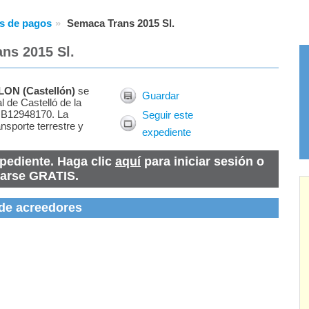
s de pagos
Semaca Trans 2015 Sl.
ns 2015 Sl.
LON
(
Castellón
)
se
Guardar
l de Castelló de la
s B12948170. La
Seguir este
nsporte terrestre y
expediente
pediente. Haga clic
aquí
para iniciar sesión o
rarse GRATIS.
 de acreedores