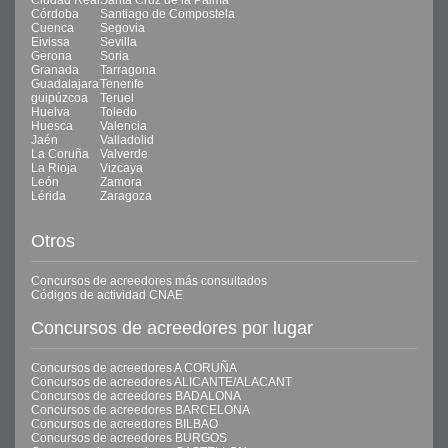
Ciudad Real
Santa Cruz de la Palma
Córdoba
Santiago de Compostela
Cuenca
Segovia
Eivissa
Sevilla
Gerona
Soria
Granada
Tarragona
Guadalajara
Tenerife
guipúzcoa
Teruel
Huelva
Toledo
Huesca
Valencia
Jaén
Valladolid
La Coruña
Valverde
La Rioja
Vizcaya
León
Zamora
Lérida
Zaragoza
Otros
Concursos de acreedores más consultados
Códigos de actividad CNAE
Concursos de acreedores por lugar
Concursos de acreedores A CORUÑA
Concursos de acreedores ALICANTE/ALACANT
Concursos de acreedores BADALONA
Concursos de acreedores BARCELONA
Concursos de acreedores BILBAO
Concursos de acreedores BURGOS