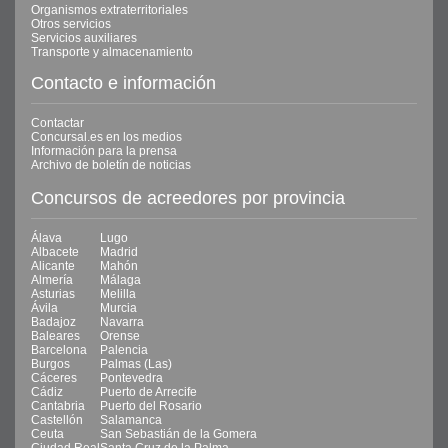
Organismos extraterritoriales
Otros servicios
Servicios auxiliares
Transporte y almacenamiento
Contacto e información
Contactar
Concursal.es en los medios
Información para la prensa
Archivo de boletín de noticias
Concursos de acreedores por provincia
Álava
Lugo
Albacete
Madrid
Alicante
Mahón
Almería
Málaga
Asturias
Melilla
Ávila
Murcia
Badajoz
Navarra
Baleares
Orense
Barcelona
Palencia
Burgos
Palmas (Las)
Cáceres
Pontevedra
Cádiz
Puerto de Arrecife
Cantabria
Puerto del Rosario
Castellón
Salamanca
Ceuta
San Sebastián de la Gomera