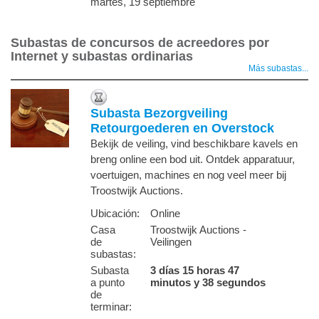
martes, 19 septiembre
Subastas de concursos de acreedores por
Internet y subastas ordinarias
Más subastas...
Subasta Bezorgveiling
Retourgoederen en Overstock
Bekijk de veiling, vind beschikbare kavels en
breng online een bod uit. Ontdek apparatuur,
voertuigen, machines en nog veel meer bij
Troostwijk Auctions.
Ubicación:
Online
Casa
Troostwijk Auctions -
de
Veilingen
subastas:
Subasta
3 días 15 horas 47
a punto
minutos y 38 segundos
de
terminar
: