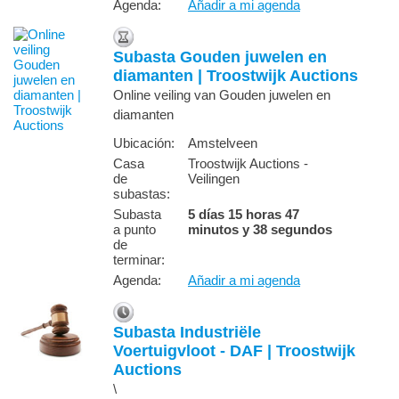
Agenda:
Añadir a mi agenda
Subasta Gouden juwelen en
diamanten | Troostwijk Auctions
Online veiling van Gouden juwelen en
diamanten
Ubicación:
Amstelveen
Casa
Troostwijk Auctions -
de
Veilingen
subastas:
Subasta
5 días 15 horas 47
a punto
minutos y 38 segundos
de
terminar
:
Agenda:
Añadir a mi agenda
Subasta Industriële
Voertuigvloot - DAF | Troostwijk
Auctions
\