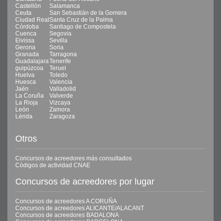
Castellón
Salamanca
Ceuta
San Sebastián de la Gomera
Ciudad Real
Santa Cruz de la Palma
Córdoba
Santiago de Compostela
Cuenca
Segovia
Eivissa
Sevilla
Gerona
Soria
Granada
Tarragona
Guadalajara
Tenerife
guipúzcoa
Teruel
Huelva
Toledo
Huesca
Valencia
Jaén
Valladolid
La Coruña
Valverde
La Rioja
Vizcaya
León
Zamora
Lérida
Zaragoza
Otros
Concursos de acreedores más consultados
Códigos de actividad CNAE
Concursos de acreedores por lugar
Concursos de acreedores A CORUÑA
Concursos de acreedores ALICANTE/ALACANT
Concursos de acreedores BADALONA