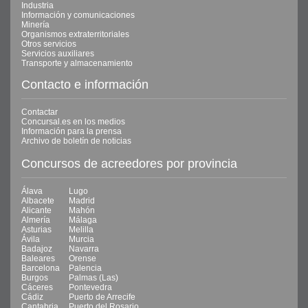
Industria
Información y comunicaciones
Minería
Organismos extraterritoriales
Otros servicios
Servicios auxiliares
Transporte y almacenamiento
Contacto e información
Contactar
Concursal.es en los medios
Información para la prensa
Archivo de boletín de noticias
Concursos de acreedores por provincia
Álava
Lugo
Albacete
Madrid
Alicante
Mahón
Almería
Málaga
Asturias
Melilla
Ávila
Murcia
Badajoz
Navarra
Baleares
Orense
Barcelona
Palencia
Burgos
Palmas (Las)
Cáceres
Pontevedra
Cádiz
Puerto de Arrecife
Cantabria
Puerto del Rosario