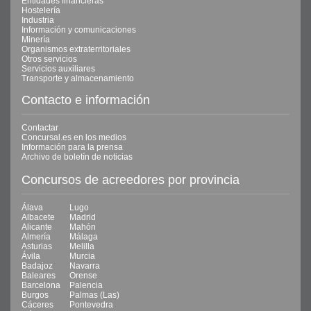
Entidades financieras
Hostelería
Industria
Información y comunicaciones
Minería
Organismos extraterritoriales
Otros servicios
Servicios auxiliares
Transporte y almacenamiento
Contacto e información
Contactar
Concursal.es en los medios
Información para la prensa
Archivo de boletín de noticias
Concursos de acreedores por provincia
Álava
Lugo
Albacete
Madrid
Alicante
Mahón
Almería
Málaga
Asturias
Melilla
Ávila
Murcia
Badajoz
Navarra
Baleares
Orense
Barcelona
Palencia
Burgos
Palmas (Las)
Cáceres
Pontevedra