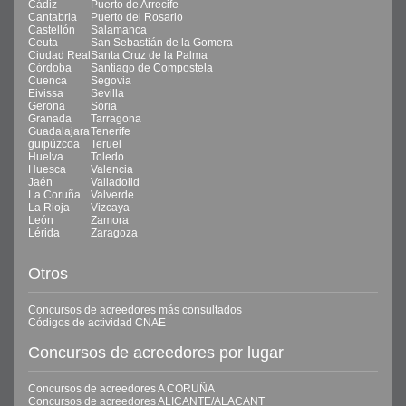
Cádiz
Puerto de Arrecife
Cantabria
Puerto del Rosario
Castellón
Salamanca
Ceuta
San Sebastián de la Gomera
Ciudad Real
Santa Cruz de la Palma
Córdoba
Santiago de Compostela
Cuenca
Segovia
Eivissa
Sevilla
Gerona
Soria
Granada
Tarragona
Guadalajara
Tenerife
guipúzcoa
Teruel
Huelva
Toledo
Huesca
Valencia
Jaén
Valladolid
La Coruña
Valverde
La Rioja
Vizcaya
León
Zamora
Lérida
Zaragoza
Otros
Concursos de acreedores más consultados
Códigos de actividad CNAE
Concursos de acreedores por lugar
Concursos de acreedores A CORUÑA
Concursos de acreedores ALICANTE/ALACANT