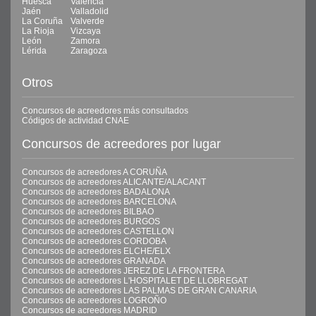
Huesca
Valencia
Jaén
Valladolid
La Coruña
Valverde
La Rioja
Vizcaya
León
Zamora
Lérida
Zaragoza
Otros
Concursos de acreedores más consultados
Códigos de actividad CNAE
Concursos de acreedores por lugar
Concursos de acreedores A CORUÑA
Concursos de acreedores ALICANTE/ALACANT
Concursos de acreedores BADALONA
Concursos de acreedores BARCELONA
Concursos de acreedores BILBAO
Concursos de acreedores BURGOS
Concursos de acreedores CASTELLON
Concursos de acreedores CORDOBA
Concursos de acreedores ELCHE/ELX
Concursos de acreedores GRANADA
Concursos de acreedores JEREZ DE LA FRONTERA
Concursos de acreedores L'HOSPITALET DE LLOBREGAT
Concursos de acreedores LAS PALMAS DE GRAN CANARIA
Concursos de acreedores LOGROÑO
Concursos de acreedores MADRID