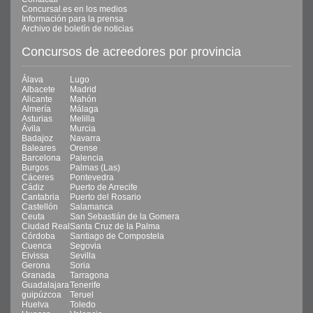
Concursal.es en los medios
Información para la prensa
Archivo de boletín de noticias
Concursos de acreedores por provincia
Álava
Lugo
Albacete
Madrid
Alicante
Mahón
Almería
Málaga
Asturias
Melilla
Ávila
Murcia
Badajoz
Navarra
Baleares
Orense
Barcelona
Palencia
Burgos
Palmas (Las)
Cáceres
Pontevedra
Cádiz
Puerto de Arrecife
Cantabria
Puerto del Rosario
Castellón
Salamanca
Ceuta
San Sebastián de la Gomera
Ciudad Real
Santa Cruz de la Palma
Córdoba
Santiago de Compostela
Cuenca
Segovia
Eivissa
Sevilla
Gerona
Soria
Granada
Tarragona
Guadalajara
Tenerife
guipúzcoa
Teruel
Huelva
Toledo