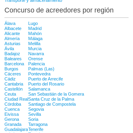
Transporte y almacenamiento
Concurso de acreedores por región
Álava
Lugo
Albacete
Madrid
Alicante
Mahón
Almería
Málaga
Asturias
Melilla
Ávila
Murcia
Badajoz
Navarra
Baleares
Orense
Barcelona
Palencia
Burgos
Palmas (Las)
Cáceres
Pontevedra
Cádiz
Puerto de Arrecife
Cantabria
Puerto del Rosario
Castellón
Salamanca
Ceuta
San Sebastián de la Gomera
Ciudad Real
Santa Cruz de la Palma
Córdoba
Santiago de Compostela
Cuenca
Segovia
Eivissa
Sevilla
Gerona
Soria
Granada
Tarragona
Guadalajara
Tenerife