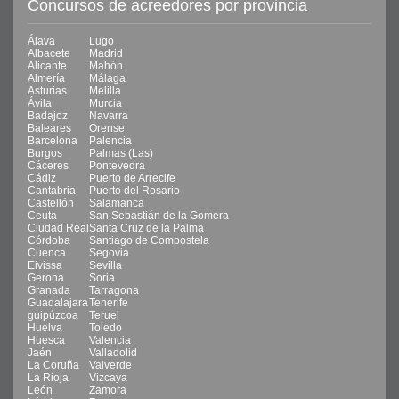
Concursos de acreedores por provincia
Álava
Lugo
Albacete
Madrid
Alicante
Mahón
Almería
Málaga
Asturias
Melilla
Ávila
Murcia
Badajoz
Navarra
Baleares
Orense
Barcelona
Palencia
Burgos
Palmas (Las)
Cáceres
Pontevedra
Cádiz
Puerto de Arrecife
Cantabria
Puerto del Rosario
Castellón
Salamanca
Ceuta
San Sebastián de la Gomera
Ciudad Real
Santa Cruz de la Palma
Córdoba
Santiago de Compostela
Cuenca
Segovia
Eivissa
Sevilla
Gerona
Soria
Granada
Tarragona
Guadalajara
Tenerife
guipúzcoa
Teruel
Huelva
Toledo
Huesca
Valencia
Jaén
Valladolid
La Coruña
Valverde
La Rioja
Vizcaya
León
Zamora