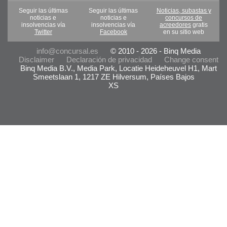
Seguir las últimas
Seguir las últimas
Noticias, subastas y
noticias e
noticias e
concursos de
insolvencias vía
insolvencias vía
acreedores
gratis
Twitter
Facebook
en su sitio web
info@concursal.es
© 2010 - 2026 - Binq Media
Disclaimer
Declaración de privacidad
Change consent
Binq Media B.V., Media Park, Locatie Heideheuvel H1, Mart
Smeetslaan 1, 1217 ZE Hilversum, Países Bajos
XS