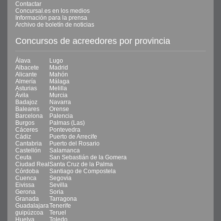
Contactar
Concursal.es en los medios
Información para la prensa
Archivo de boletín de noticias
Concursos de acreedores por provincia
Álava
Lugo
Albacete
Madrid
Alicante
Mahón
Almería
Málaga
Asturias
Melilla
Ávila
Murcia
Badajoz
Navarra
Baleares
Orense
Barcelona
Palencia
Burgos
Palmas (Las)
Cáceres
Pontevedra
Cádiz
Puerto de Arrecife
Cantabria
Puerto del Rosario
Castellón
Salamanca
Ceuta
San Sebastián de la Gomera
Ciudad Real
Santa Cruz de la Palma
Córdoba
Santiago de Compostela
Cuenca
Segovia
Eivissa
Sevilla
Gerona
Soria
Granada
Tarragona
Guadalajara
Tenerife
guipúzcoa
Teruel
Huelva
Toledo