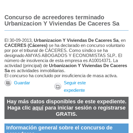
Concurso de acreedores terminado
Urbanizacion Y Viviendas De Caceres Sa
El 30-09-2013,
Urbanizacion Y Viviendas De Caceres Sa
, en
CACERES
(
Cáceres
)
se ha declarado en concurso voluntario
por por el tribunal de CÁCERES.
Como
síndico
se ha
designado
AMYAS ABOGADOS Y ECONOMISTAS SLP.
.
El
número de insolvencia de esta empresa es A10014371. La
actividad (principal) de
Urbanizacion Y Viviendas De Caceres
Sa
es actividades inmobiliarias.
El concurso ha concluido por insuficiencia de masa activa.
Guardar
Seguir este
expediente
Hay más datos disponibles de este expediente.
Haga clic
aquí
para iniciar sesión o registrarse
GRATIS.
Información general sobre el concurso de