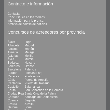
Contacto e información
Contactar
Concursal.es en los medios
Información para la prensa
Archivo de boletín de noticias
Concursos de acreedores por provincia
Álava
Lugo
Albacete
Madrid
Alicante
Mahón
Almería
Málaga
Asturias
Melilla
Ávila
Murcia
Badajoz
Navarra
Baleares
Orense
Barcelona
Palencia
Burgos
Palmas (Las)
Cáceres
Pontevedra
Cádiz
Puerto de Arrecife
Cantabria
Puerto del Rosario
Castellón
Salamanca
Ceuta
San Sebastián de la Gomera
Ciudad Real
Santa Cruz de la Palma
Córdoba
Santiago de Compostela
Cuenca
Segovia
Eivissa
Sevilla
Gerona
Soria