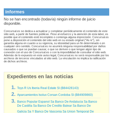
Informes
No se han encontrado (todavía) ningún informe de juicio
disponible.
Concursal.es se dedica a actualizar y completar periódicamente el contenido de este
sitio web, a partir de fuentes públicas. Pese al esfuerzo y la atención de esta labor, es
posible que el contenido esté incompleto o contenga alguna imprecisión. Concursal.es
pone a disposición el contenido del sitio web en su estado original ("As is"), sin
garantía alguna en cuanto a su vigencia, su idoneidad para un fin determinado o en
cualquier otro sentido. Concursal.es no asumirá ninguna responsabilidad por daños
causados o que se puedan causar, o que se deriven o que tengan algún tipo de
conexión con el uso de Concursal.es o con la imposibilidad de consultar el sitio web.
Además de lo expuesto en este aviso legal, Concursal.es no será responsable por los
archivos de terceros vinculados al sitio web. La vinculación no implica la ratificación
de dichos archivos.
Expedientes en las noticias
Toys R Us Iberia Real Estate Sl (B84428143)
Aparcamientos Isolux Corsan Cordoba Sl (B84909860)
Banco Popular Espanol Sa Banco De Andalucia Sa Banco
De Castilla Sa Banco De Credito Balear Sa Banco De
Galicia Sa Y Banco De Vasconia Sa Union Temporal De