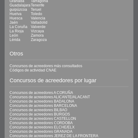
Granada
Tarragona
Guadalajara
Tenerife
guipúzcoa
Teruel
Huelva
Toledo
Huesca
Valencia
Jaén
Valladolid
La Coruña
Valverde
La Rioja
Vizcaya
León
Zamora
Lérida
Zaragoza
Otros
Concursos de acreedores más consultados
Códigos de actividad CNAE
Concursos de acreedores por lugar
Concursos de acreedores A CORUÑA
Concursos de acreedores ALICANTE/ALACANT
Concursos de acreedores BADALONA
Concursos de acreedores BARCELONA
Concursos de acreedores BILBAO
Concursos de acreedores BURGOS
Concursos de acreedores CASTELLON
Concursos de acreedores CORDOBA
Concursos de acreedores ELCHE/ELX
Concursos de acreedores GRANADA
Concursos de acreedores JEREZ DE LA FRONTERA