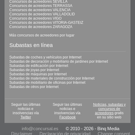
Concursos de acreedores SEVILLA
Concursos de acreedores TERRASSA
Concursos de acreedores VALENCIA
Concursos de acreedores VALLADOLID
Concursos de acreedores VIGO
Concursos de acreedores VITORIA-GASTEIZ
Concursos de acreedores ZARAGOZA
Más concursos de acreedores por lugar
Subastas en línea
Subastas de coches y vehículos por Internet
Subastas de decoración y mobiliario de jardines por Internet
Subastas de edificación por Internet
Subastas de joyas por Internet
Subastas de máquinas por Internet
Subastas de materiales de construcción por Internet
Subastas de mobiliario de oficinas por Internet
Subastas de otros por Internet
Seguir las últimas
Seguir las últimas
Noticias, subastas y
noticias e
noticias e
concursos de
insolvencias vía
insolvencias vía
acreedores
gratis
Twitter
Facebook
en su sitio web
info@concursal.es
© 2010 - 2026 - Binq Media
Disclaimer
Declaración de privacidad
Change consent