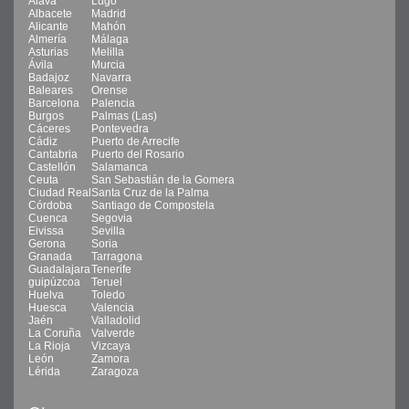
Álava
Lugo
Albacete
Madrid
Alicante
Mahón
Almería
Málaga
Asturias
Melilla
Ávila
Murcia
Badajoz
Navarra
Baleares
Orense
Barcelona
Palencia
Burgos
Palmas (Las)
Cáceres
Pontevedra
Cádiz
Puerto de Arrecife
Cantabria
Puerto del Rosario
Castellón
Salamanca
Ceuta
San Sebastián de la Gomera
Ciudad Real
Santa Cruz de la Palma
Córdoba
Santiago de Compostela
Cuenca
Segovia
Eivissa
Sevilla
Gerona
Soria
Granada
Tarragona
Guadalajara
Tenerife
guipúzcoa
Teruel
Huelva
Toledo
Huesca
Valencia
Jaén
Valladolid
La Coruña
Valverde
La Rioja
Vizcaya
León
Zamora
Lérida
Zaragoza