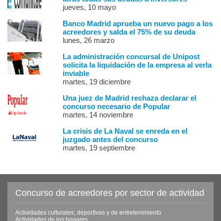
jueves, 10 mayo
Banco Madrid aprueba un nuevo pago a los
acreedores y salda el 75% de su deuda
lunes, 26 marzo
La administración concursal de Unipost
solicita la liquidación de la empresa al verla
inviable
martes, 19 diciembre
Una juez de Madrid rechaza declarar el
concurso necesario de Popular
martes, 14 noviembre
La crisis de La Naval se enreda en el
juzgado antes del concurso
martes, 19 septiembre
Concurso de acreedores por sector de actividad
Actividades culturales, deportivas y de entretenimiento
Actividades de los hogares