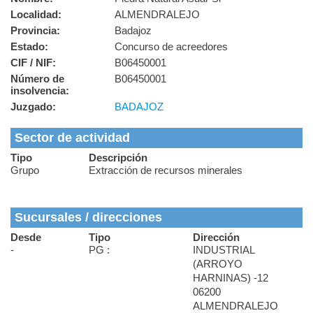
Localidad:
ALMENDRALEJO
Provincia:
Badajoz
Estado:
Concurso de acreedores
CIF / NIF:
B06450001
Número de
B06450001
insolvencia:
Juzgado:
BADAJOZ
Sector de actividad
Tipo
Descripción
Grupo
Extracción de recursos minerales
Sucursales / direcciones
Desde
Tipo
Dirección
-
PG :
INDUSTRIAL
(ARROYO
HARNINAS) -12
06200
ALMENDRALEJO