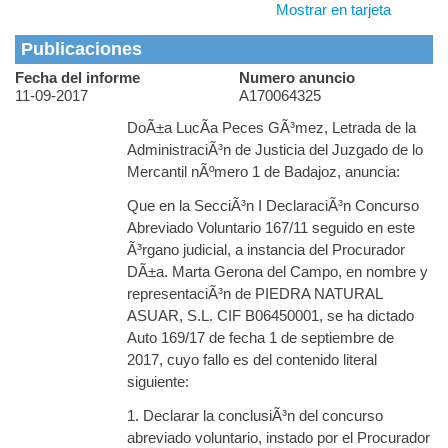
Mostrar en tarjeta
Publicaciones
Fecha del informe
Numero anuncio
11-09-2017
A170064325
DoÃ±a LucÃ­a Peces GÃ³mez, Letrada de la
AdministraciÃ³n de Justicia del Juzgado de lo
Mercantil nÃºmero 1 de Badajoz, anuncia:
Que en la SecciÃ³n I DeclaraciÃ³n Concurso
Abreviado Voluntario 167/11 seguido en este
Ã³rgano judicial, a instancia del Procurador
DÃ±a. Marta Gerona del Campo, en nombre y
representaciÃ³n de PIEDRA NATURAL
ASUAR, S.L. CIF B06450001, se ha dictado
Auto 169/17 de fecha 1 de septiembre de
2017, cuyo fallo es del contenido literal
siguiente:
1. Declarar la conclusiÃ³n del concurso
abreviado voluntario, instado por el Procurador