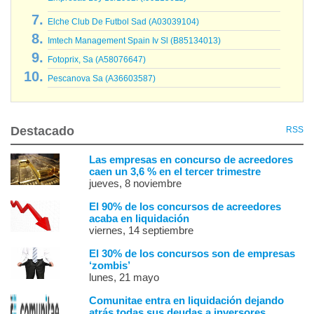
Empresas Ley 18/1982. (I99215611)
Elche Club De Futbol Sad (A03039104)
Imtech Management Spain Iv Sl (B85134013)
Fotoprix, Sa (A58076647)
Pescanova Sa (A36603587)
Destacado
RSS
Las empresas en concurso de acreedores
caen un 3,6 % en el tercer trimestre
jueves, 8 noviembre
El 90% de los concursos de acreedores
acaba en liquidación
viernes, 14 septiembre
El 30% de los concursos son de empresas
‘zombis’
lunes, 21 mayo
Comunitae entra en liquidación dejando
atrás todas sus deudas a inversores