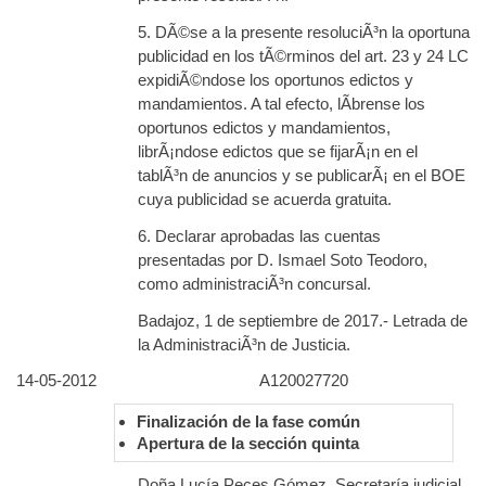
5. DÃ©se a la presente resoluciÃ³n la oportuna
publicidad en los tÃ©rminos del art. 23 y 24 LC
expidiÃ©ndose los oportunos edictos y
mandamientos. A tal efecto, lÃ­brense los
oportunos edictos y mandamientos,
librÃ¡ndose edictos que se fijarÃ¡n en el
tablÃ³n de anuncios y se publicarÃ¡ en el BOE
cuya publicidad se acuerda gratuita.
6. Declarar aprobadas las cuentas
presentadas por D. Ismael Soto Teodoro,
como administraciÃ³n concursal.
Badajoz, 1 de septiembre de 2017.- Letrada de
la AdministraciÃ³n de Justicia.
14-05-2012
A120027720
Finalización de la fase común
Apertura de la sección quinta
Doña Lucía Peces Gómez, Secretaría judicial