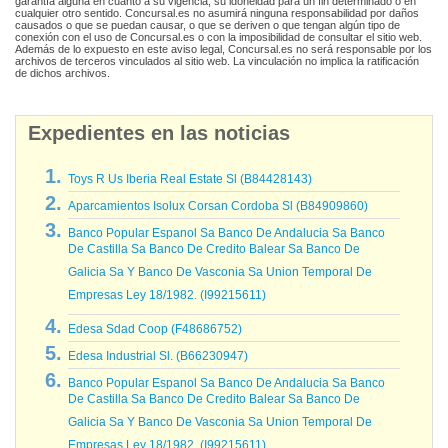
garantía alguna en cuanto a su vigencia, su idoneidad para un fin determinado o en
cualquier otro sentido. Concursal.es no asumirá ninguna responsabilidad por daños
causados o que se puedan causar, o que se deriven o que tengan algún tipo de
conexión con el uso de Concursal.es o con la imposibilidad de consultar el sitio web.
Además de lo expuesto en este aviso legal, Concursal.es no será responsable por los
archivos de terceros vinculados al sitio web. La vinculación no implica la ratificación
de dichos archivos.
Expedientes en las noticias
Toys R Us Iberia Real Estate Sl (B84428143)
Aparcamientos Isolux Corsan Cordoba Sl (B84909860)
Banco Popular Espanol Sa Banco De Andalucia Sa Banco
De Castilla Sa Banco De Credito Balear Sa Banco De
Galicia Sa Y Banco De Vasconia Sa Union Temporal De
Empresas Ley 18/1982. (I99215611)
Edesa Sdad Coop (F48686752)
Edesa Industrial Sl. (B66230947)
Banco Popular Espanol Sa Banco De Andalucia Sa Banco
De Castilla Sa Banco De Credito Balear Sa Banco De
Galicia Sa Y Banco De Vasconia Sa Union Temporal De