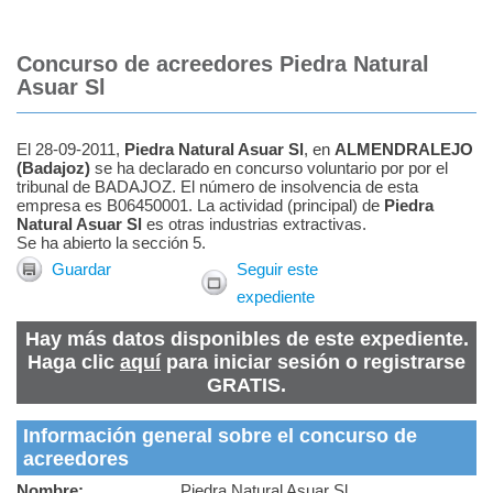
Concurso de acreedores Piedra Natural
Asuar Sl
El 28-09-2011,
Piedra Natural Asuar Sl
, en
ALMENDRALEJO
(
Badajoz
)
se ha declarado en concurso voluntario por por el
tribunal de BADAJOZ. El número de insolvencia de esta
empresa es B06450001. La actividad (principal) de
Piedra
Natural Asuar Sl
es otras industrias extractivas.
Se ha abierto la sección 5.
Guardar
Seguir este
expediente
Hay más datos disponibles de este expediente.
Haga clic
aquí
para iniciar sesión o registrarse
GRATIS.
Información general sobre el concurso de
acreedores
Nombre:
Piedra Natural Asuar Sl