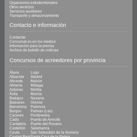
Organismos extraterritoriales
Otros servicios
Servicios auxiliares
Transporte y almacenamiento
Contacto e información
Contactar
Concursal.es en los medios
Información para la prensa
Archivo de boletín de noticias
Concursos de acreedores por provincia
Álava
Lugo
Albacete
Madrid
Alicante
Mahón
Almería
Málaga
Asturias
Melilla
Ávila
Murcia
Badajoz
Navarra
Baleares
Orense
Barcelona
Palencia
Burgos
Palmas (Las)
Cáceres
Pontevedra
Cádiz
Puerto de Arrecife
Cantabria
Puerto del Rosario
Castellón
Salamanca
Ceuta
San Sebastián de la Gomera
Ciudad Real
Santa Cruz de la Palma