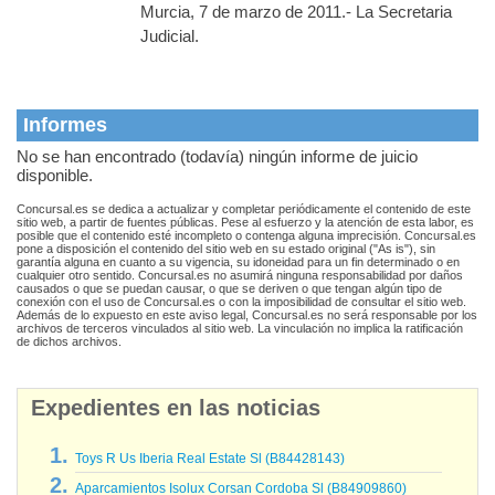
Murcia, 7 de marzo de 2011.- La Secretaria
Judicial.
Informes
No se han encontrado (todavía) ningún informe de juicio
disponible.
Concursal.es se dedica a actualizar y completar periódicamente el contenido de este
sitio web, a partir de fuentes públicas. Pese al esfuerzo y la atención de esta labor, es
posible que el contenido esté incompleto o contenga alguna imprecisión. Concursal.es
pone a disposición el contenido del sitio web en su estado original ("As is"), sin
garantía alguna en cuanto a su vigencia, su idoneidad para un fin determinado o en
cualquier otro sentido. Concursal.es no asumirá ninguna responsabilidad por daños
causados o que se puedan causar, o que se deriven o que tengan algún tipo de
conexión con el uso de Concursal.es o con la imposibilidad de consultar el sitio web.
Además de lo expuesto en este aviso legal, Concursal.es no será responsable por los
archivos de terceros vinculados al sitio web. La vinculación no implica la ratificación
de dichos archivos.
Expedientes en las noticias
Toys R Us Iberia Real Estate Sl (B84428143)
Aparcamientos Isolux Corsan Cordoba Sl (B84909860)