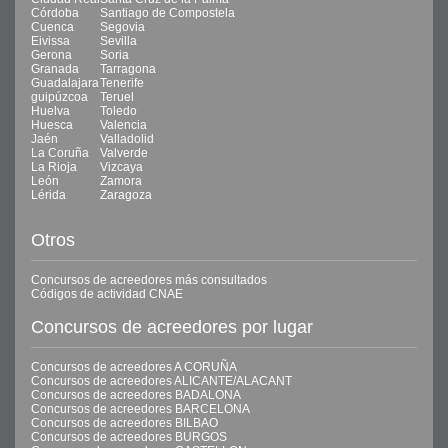
Córdoba
Santiago de Compostela
Cuenca
Segovia
Eivissa
Sevilla
Gerona
Soria
Granada
Tarragona
Guadalajara
Tenerife
guipúzcoa
Teruel
Huelva
Toledo
Huesca
Valencia
Jaén
Valladolid
La Coruña
Valverde
La Rioja
Vizcaya
León
Zamora
Lérida
Zaragoza
Otros
Concursos de acreedores más consultados
Códigos de actividad CNAE
Concursos de acreedores por lugar
Concursos de acreedores A CORUÑA
Concursos de acreedores ALICANTE/ALACANT
Concursos de acreedores BADALONA
Concursos de acreedores BARCELONA
Concursos de acreedores BILBAO
Concursos de acreedores BURGOS