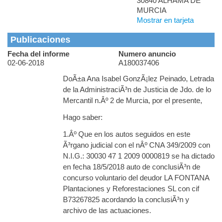
30840 ALHAMA DE
MURCIA
Mostrar en tarjeta
Publicaciones
Fecha del informe
Numero anuncio
02-06-2018
A180037406
DoÃ±a Ana Isabel GonzÃ¡lez Peinado, Letrada
de la AdministraciÃ³n de Justicia de Jdo. de lo
Mercantil n.Âº 2 de Murcia, por el presente,
Hago saber:
1.Âº Que en los autos seguidos en este
Ã³rgano judicial con el nÂº CNA 349/2009 con
N.I.G.: 30030 47 1 2009 0000819 se ha dictado
en fecha 18/5/2018 auto de conclusiÃ³n de
concurso voluntario del deudor LA FONTANA
Plantaciones y Reforestaciones SL con cif
B73267825 acordando la conclusiÃ³n y
archivo de las actuaciones.