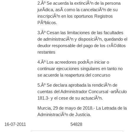
2.Âº Se acuerda la extinciÃ³n de la persona
jurÃ­dica, asÃ­ como la cancelaciÃ³n de su
inscripciÃ³n en los oportunos Registros
PÃºblicos.
3.Âº Cesan las limitaciones de las facultades
de administraciÃ³n y disposiciÃ³n, quedando el
deudor responsable del pago de los crÃ©ditos
restantes
4.Âº Los acreedores podrÃ¡n iniciar o
continuar ejecuciones singulares en tanto no
se acuerde la reapertura del concurso
5.Âº Se declara aprobada la rendiciÃ³n de
cuentas del Administrador Concursal -artÃ­culo
181.3- y el cese de su actuaciÃ³n.
Murcia, 29 de mayo de 2018.- La Letrada de la
AdministraciÃ³n de Justicia.
16-07-2011
54828