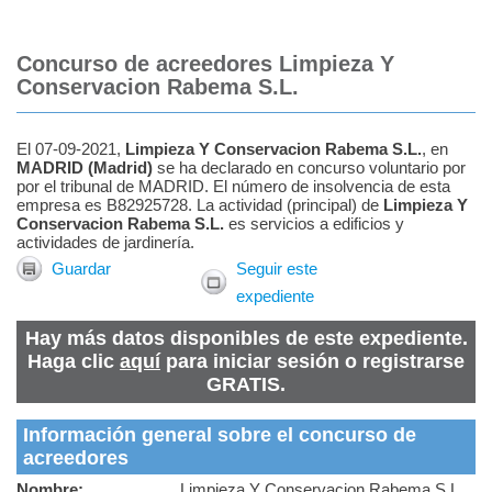
Concurso de acreedores Limpieza Y
Conservacion Rabema S.L.
El 07-09-2021,
Limpieza Y Conservacion Rabema S.L.
, en
MADRID
(
Madrid
)
se ha declarado en concurso voluntario por
por el tribunal de MADRID. El número de insolvencia de esta
empresa es B82925728. La actividad (principal) de
Limpieza Y
Conservacion Rabema S.L.
es servicios a edificios y
actividades de jardinería.
Guardar
Seguir este
expediente
Hay más datos disponibles de este expediente.
Haga clic
aquí
para iniciar sesión o registrarse
GRATIS.
Información general sobre el concurso de
acreedores
Nombre:
Limpieza Y Conservacion Rabema S.L.