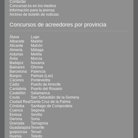
Contactar
Concursal.es en los medios
Información para la prensa
Archivo de boletín de noticias
Concursos de acreedores por provincia
Álava
Lugo
Albacete
Madrid
Alicante
Mahón
Almería
Málaga
Asturias
Melilla
Ávila
Murcia
Badajoz
Navarra
Baleares
Orense
Barcelona
Palencia
Burgos
Palmas (Las)
Cáceres
Pontevedra
Cádiz
Puerto de Arrecife
Cantabria
Puerto del Rosario
Castellón
Salamanca
Ceuta
San Sebastián de la Gomera
Ciudad Real
Santa Cruz de la Palma
Córdoba
Santiago de Compostela
Cuenca
Segovia
Eivissa
Sevilla
Gerona
Soria
Granada
Tarragona
Guadalajara
Tenerife
guipúzcoa
Teruel
Huelva
Toledo