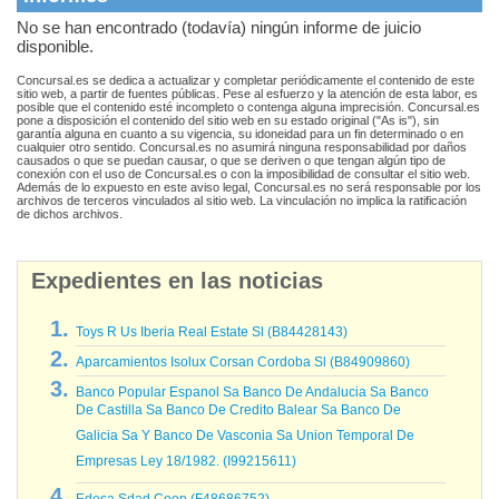
No se han encontrado (todavía) ningún informe de juicio
disponible.
Concursal.es se dedica a actualizar y completar periódicamente el contenido de este
sitio web, a partir de fuentes públicas. Pese al esfuerzo y la atención de esta labor, es
posible que el contenido esté incompleto o contenga alguna imprecisión. Concursal.es
pone a disposición el contenido del sitio web en su estado original ("As is"), sin
garantía alguna en cuanto a su vigencia, su idoneidad para un fin determinado o en
cualquier otro sentido. Concursal.es no asumirá ninguna responsabilidad por daños
causados o que se puedan causar, o que se deriven o que tengan algún tipo de
conexión con el uso de Concursal.es o con la imposibilidad de consultar el sitio web.
Además de lo expuesto en este aviso legal, Concursal.es no será responsable por los
archivos de terceros vinculados al sitio web. La vinculación no implica la ratificación
de dichos archivos.
Expedientes en las noticias
Toys R Us Iberia Real Estate Sl (B84428143)
Aparcamientos Isolux Corsan Cordoba Sl (B84909860)
Banco Popular Espanol Sa Banco De Andalucia Sa Banco
De Castilla Sa Banco De Credito Balear Sa Banco De
Galicia Sa Y Banco De Vasconia Sa Union Temporal De
Empresas Ley 18/1982. (I99215611)
Edesa Sdad Coop (F48686752)