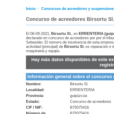
Inicio
Concursos de acreedores y suspensione
Concurso de acreedores Birsortu Sl
El 06-09-2021,
Birsortu Sl.
, en
ERRENTERIA
(
guip
declarado en concurso de acreedores por por el trib
Sebastián. El número de insolvencia de esta empre
actividad (principal) de
Birsortu Sl.
es reparación e i
maquinaria y equipo.
Hay más datos disponibles de este ex
regist
Información general sobre el concurso
Nombre:
Birsortu Sl.
Localidad:
ERRENTERIA
Provincia:
guipúzcoa
Estado:
Concurso de acreedores
CIF / NIF:
B75075416
Número de
B75075416