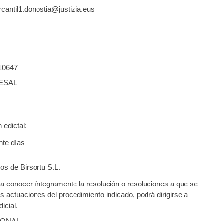
rcantil1.donostia@justizia.eus
10647
ESAL
 edictal:
nte días
os de Birsortu S.L.
a conocer íntegramente la resolución o resoluciones a que se
ás actuaciones del procedimiento indicado, podrá dirigirse a
icial.
IONAL