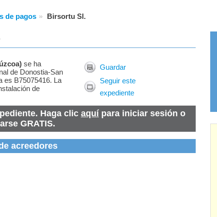
s de pagos
Birsortu Sl.
.
úzcoa
)
se ha
Guardar
unal de Donostia-San
sa es B75075416. La
Seguir este
nstalación de
expediente
pediente. Haga clic
aquí
para iniciar sesión o
rarse GRATIS.
 de acreedores