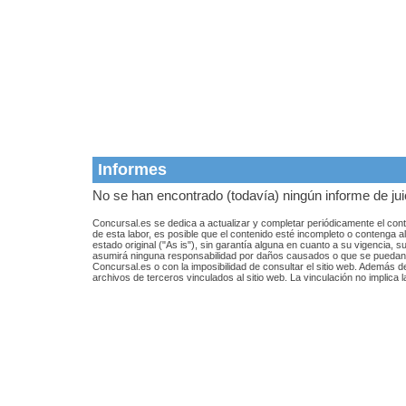
Informes
No se han encontrado (todavía) ningún informe de juic
Concursal.es se dedica a actualizar y completar periódicamente el conte
de esta labor, es posible que el contenido esté incompleto o contenga a
estado original ("As is"), sin garantía alguna en cuanto a su vigencia, 
asumirá ninguna responsabilidad por daños causados o que se puedan c
Concursal.es o con la imposibilidad de consultar el sitio web. Además d
archivos de terceros vinculados al sitio web. La vinculación no implica l