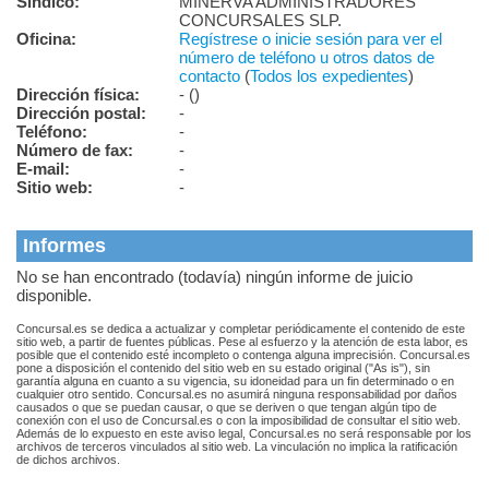
Síndico:
MINERVA ADMINISTRADORES
CONCURSALES SLP.
Oficina:
Regístrese o inicie sesión para ver el
número de teléfono u otros datos de
contacto
(
Todos los expedientes
)
Dirección física:
- ()
Dirección postal:
-
Teléfono:
-
Número de fax:
-
E-mail:
-
Sitio web:
-
Informes
No se han encontrado (todavía) ningún informe de juicio
disponible.
Concursal.es se dedica a actualizar y completar periódicamente el contenido de este
sitio web, a partir de fuentes públicas. Pese al esfuerzo y la atención de esta labor, es
posible que el contenido esté incompleto o contenga alguna imprecisión. Concursal.es
pone a disposición el contenido del sitio web en su estado original ("As is"), sin
garantía alguna en cuanto a su vigencia, su idoneidad para un fin determinado o en
cualquier otro sentido. Concursal.es no asumirá ninguna responsabilidad por daños
causados o que se puedan causar, o que se deriven o que tengan algún tipo de
conexión con el uso de Concursal.es o con la imposibilidad de consultar el sitio web.
Además de lo expuesto en este aviso legal, Concursal.es no será responsable por los
archivos de terceros vinculados al sitio web. La vinculación no implica la ratificación
de dichos archivos.