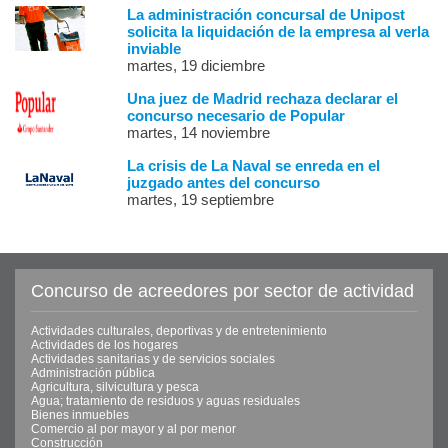
La administración concursal de Unipost
solicita la liquidación de la empresa al verla
inviable
martes, 19 diciembre
Una juez de Madrid rechaza declarar el
concurso necesario de Popular
martes, 14 noviembre
La crisis de La Naval se enreda en el
juzgado antes del concurso
martes, 19 septiembre
Concurso de acreedores por sector de actividad
Actividades culturales, deportivas y de entretenimiento
Actividades de los hogares
Actividades sanitarias y de servicios sociales
Administración pública
Agricultura, silvicultura y pesca
Agua; tratamiento de residuos y aguas residuales
Bienes inmuebles
Comercio al por mayor y al por menor
Construcción