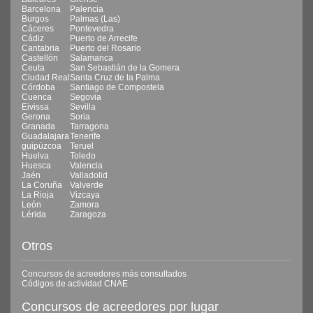
Barcelona
Palencia
Burgos
Palmas (Las)
Cáceres
Pontevedra
Cádiz
Puerto de Arrecife
Cantabria
Puerto del Rosario
Castellón
Salamanca
Ceuta
San Sebastián de la Gomera
Ciudad Real
Santa Cruz de la Palma
Córdoba
Santiago de Compostela
Cuenca
Segovia
Eivissa
Sevilla
Gerona
Soria
Granada
Tarragona
Guadalajara
Tenerife
guipúzcoa
Teruel
Huelva
Toledo
Huesca
Valencia
Jaén
Valladolid
La Coruña
Valverde
La Rioja
Vizcaya
León
Zamora
Lérida
Zaragoza
Otros
Concursos de acreedores más consultados
Códigos de actividad CNAE
Concursos de acreedores por lugar