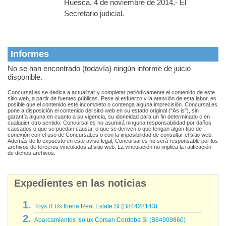
Huesca, 4 de noviembre de 2014.- El
Secretario judicial.
Informes
No se han encontrado (todavía) ningún informe de juicio
disponible.
Concursal.es se dedica a actualizar y completar periódicamente el contenido de este
sitio web, a partir de fuentes públicas. Pese al esfuerzo y la atención de esta labor, es
posible que el contenido esté incompleto o contenga alguna imprecisión. Concursal.es
pone a disposición el contenido del sitio web en su estado original ("As is"), sin
garantía alguna en cuanto a su vigencia, su idoneidad para un fin determinado o en
cualquier otro sentido. Concursal.es no asumirá ninguna responsabilidad por daños
causados o que se puedan causar, o que se deriven o que tengan algún tipo de
conexión con el uso de Concursal.es o con la imposibilidad de consultar el sitio web.
Además de lo expuesto en este aviso legal, Concursal.es no será responsable por los
archivos de terceros vinculados al sitio web. La vinculación no implica la ratificación
de dichos archivos.
Expedientes en las noticias
Toys R Us Iberia Real Estate Sl (B84428143)
Aparcamientos Isolux Corsan Cordoba Sl (B84909860)