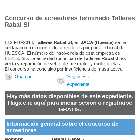
Concurso de acreedores terminado Talleres
Rabal Sl
El 28-10-2014,
Talleres Rabal Sl
, en
JACA
(
Huesca
)
se ha
declarado en concurso de acreedores por por el tribunal de
HUESCA. El número de insolvencia de esta empresa es
B22155386. La actividad (principal) de
Talleres Rabal Sl
es
venta y reparación de vehículos de motor y motocicletas.
El concurso ha concluido por insuficiencia de masa activa.
Guardar
Seguir este
expediente
Hay más datos disponibles de este expediente.
Haga clic
aquí
para iniciar sesión o registrarse
GRATIS.
Información general sobre el concurso de
acreedores
Nombre:
Talleres Rabal Sl