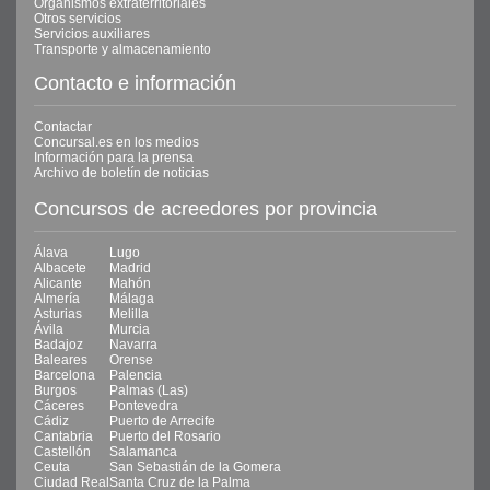
Organismos extraterritoriales
Otros servicios
Servicios auxiliares
Transporte y almacenamiento
Contacto e información
Contactar
Concursal.es en los medios
Información para la prensa
Archivo de boletín de noticias
Concursos de acreedores por provincia
Álava
Lugo
Albacete
Madrid
Alicante
Mahón
Almería
Málaga
Asturias
Melilla
Ávila
Murcia
Badajoz
Navarra
Baleares
Orense
Barcelona
Palencia
Burgos
Palmas (Las)
Cáceres
Pontevedra
Cádiz
Puerto de Arrecife
Cantabria
Puerto del Rosario
Castellón
Salamanca
Ceuta
San Sebastián de la Gomera
Ciudad Real
Santa Cruz de la Palma