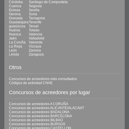
Córdoba
Santiago de Compostela
Cuenca
Segovia
Eivissa
Sevilla
Gerona
Soria
Granada
Tarragona
Guadalajara
Tenerife
guipúzcoa
Teruel
Huelva
Toledo
Huesca
Valencia
Jaén
Valladolid
La Coruña
Valverde
La Rioja
Vizcaya
León
Zamora
Lérida
Zaragoza
Otros
Concursos de acreedores más consultados
Códigos de actividad CNAE
Concursos de acreedores por lugar
Concursos de acreedores A CORUÑA
Concursos de acreedores ALICANTE/ALACANT
Concursos de acreedores BADALONA
Concursos de acreedores BARCELONA
Concursos de acreedores BILBAO
Concursos de acreedores BURGOS
Concursos de acreedores CASTELLON