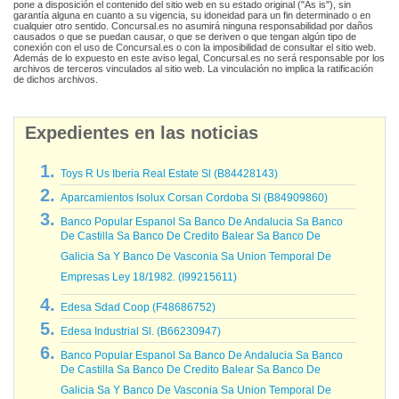
pone a disposición el contenido del sitio web en su estado original ("As is"), sin
garantía alguna en cuanto a su vigencia, su idoneidad para un fin determinado o en
cualquier otro sentido. Concursal.es no asumirá ninguna responsabilidad por daños
causados o que se puedan causar, o que se deriven o que tengan algún tipo de
conexión con el uso de Concursal.es o con la imposibilidad de consultar el sitio web.
Además de lo expuesto en este aviso legal, Concursal.es no será responsable por los
archivos de terceros vinculados al sitio web. La vinculación no implica la ratificación
de dichos archivos.
Expedientes en las noticias
Toys R Us Iberia Real Estate Sl (B84428143)
Aparcamientos Isolux Corsan Cordoba Sl (B84909860)
Banco Popular Espanol Sa Banco De Andalucia Sa Banco
De Castilla Sa Banco De Credito Balear Sa Banco De
Galicia Sa Y Banco De Vasconia Sa Union Temporal De
Empresas Ley 18/1982. (I99215611)
Edesa Sdad Coop (F48686752)
Edesa Industrial Sl. (B66230947)
Banco Popular Espanol Sa Banco De Andalucia Sa Banco
De Castilla Sa Banco De Credito Balear Sa Banco De
Galicia Sa Y Banco De Vasconia Sa Union Temporal De