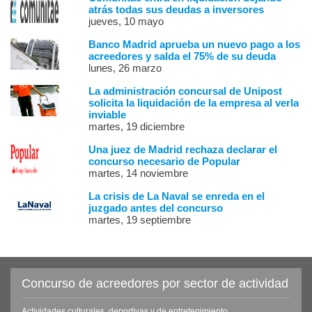
atrás todas sus deudas a inversores
jueves, 10 mayo
Banco Madrid aprueba un nuevo pago a los
acreedores y salda el 75% de su deuda
lunes, 26 marzo
La administración concursal de Unipost
solicita la liquidación de la empresa al verla
inviable
martes, 19 diciembre
Una juez de Madrid rechaza declarar el
concurso necesario de Popular
martes, 14 noviembre
La crisis de La Naval se enreda en el
juzgado antes del concurso
martes, 19 septiembre
Concurso de acreedores por sector de actividad
Actividades culturales, deportivas y de entretenimiento