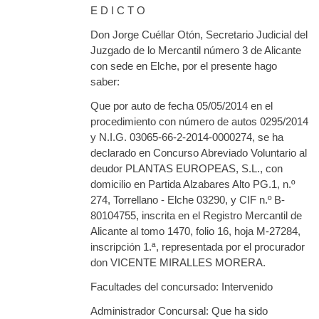
E D I C T O
Don Jorge Cuéllar Otón, Secretario Judicial del
Juzgado de lo Mercantil número 3 de Alicante
con sede en Elche, por el presente hago
saber:
Que por auto de fecha 05/05/2014 en el
procedimiento con número de autos 0295/2014
y N.I.G. 03065-66-2-2014-0000274, se ha
declarado en Concurso Abreviado Voluntario al
deudor PLANTAS EUROPEAS, S.L., con
domicilio en Partida Alzabares Alto PG.1, n.º
274, Torrellano - Elche 03290, y CIF n.º B-
80104755, inscrita en el Registro Mercantil de
Alicante al tomo 1470, folio 16, hoja M-27284,
inscripción 1.ª, representada por el procurador
don VICENTE MIRALLES MORERA.
Facultades del concursado: Intervenido
Administrador Concursal: Que ha sido