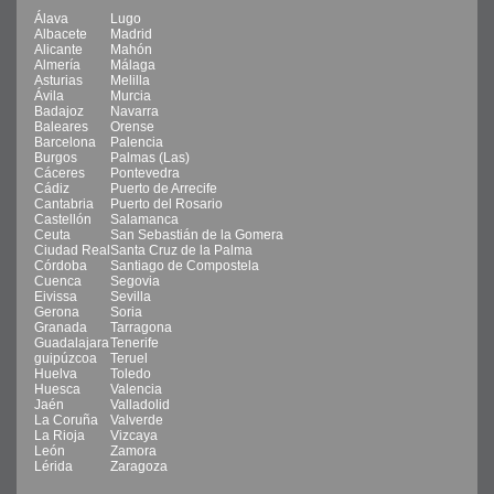
Álava
Lugo
Albacete
Madrid
Alicante
Mahón
Almería
Málaga
Asturias
Melilla
Ávila
Murcia
Badajoz
Navarra
Baleares
Orense
Barcelona
Palencia
Burgos
Palmas (Las)
Cáceres
Pontevedra
Cádiz
Puerto de Arrecife
Cantabria
Puerto del Rosario
Castellón
Salamanca
Ceuta
San Sebastián de la Gomera
Ciudad Real
Santa Cruz de la Palma
Córdoba
Santiago de Compostela
Cuenca
Segovia
Eivissa
Sevilla
Gerona
Soria
Granada
Tarragona
Guadalajara
Tenerife
guipúzcoa
Teruel
Huelva
Toledo
Huesca
Valencia
Jaén
Valladolid
La Coruña
Valverde
La Rioja
Vizcaya
León
Zamora
Lérida
Zaragoza