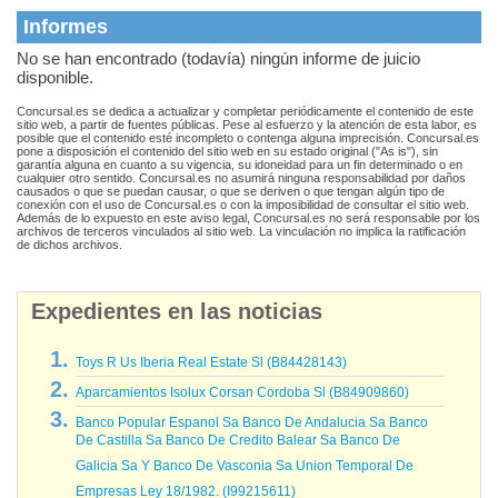
Informes
No se han encontrado (todavía) ningún informe de juicio
disponible.
Concursal.es se dedica a actualizar y completar periódicamente el contenido de este
sitio web, a partir de fuentes públicas. Pese al esfuerzo y la atención de esta labor, es
posible que el contenido esté incompleto o contenga alguna imprecisión. Concursal.es
pone a disposición el contenido del sitio web en su estado original ("As is"), sin
garantía alguna en cuanto a su vigencia, su idoneidad para un fin determinado o en
cualquier otro sentido. Concursal.es no asumirá ninguna responsabilidad por daños
causados o que se puedan causar, o que se deriven o que tengan algún tipo de
conexión con el uso de Concursal.es o con la imposibilidad de consultar el sitio web.
Además de lo expuesto en este aviso legal, Concursal.es no será responsable por los
archivos de terceros vinculados al sitio web. La vinculación no implica la ratificación
de dichos archivos.
Expedientes en las noticias
Toys R Us Iberia Real Estate Sl (B84428143)
Aparcamientos Isolux Corsan Cordoba Sl (B84909860)
Banco Popular Espanol Sa Banco De Andalucia Sa Banco
De Castilla Sa Banco De Credito Balear Sa Banco De
Galicia Sa Y Banco De Vasconia Sa Union Temporal De
Empresas Ley 18/1982. (I99215611)