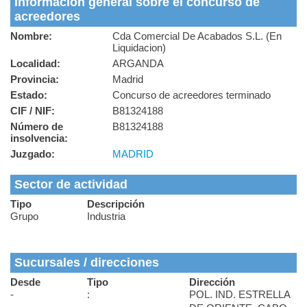
Información general sobre el concurso de
acreedores
Nombre:
Cda Comercial De Acabados S.L. (En
Liquidacion)
Localidad:
ARGANDA
Provincia:
Madrid
Estado:
Concurso de acreedores terminado
CIF / NIF:
B81324188
Número de
B81324188
insolvencia:
Juzgado:
MADRID
Sector de actividad
Tipo
Descripción
Grupo
Industria
Sucursales / direcciones
Desde
Tipo
Dirección
-
:
POL. IND. ESTRELLA