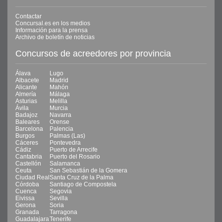
Contactar
Concursal.es en los medios
Información para la prensa
Archivo de boletín de noticias
Concursos de acreedores por provincia
Álava
Lugo
Albacete
Madrid
Alicante
Mahón
Almería
Málaga
Asturias
Melilla
Ávila
Murcia
Badajoz
Navarra
Baleares
Orense
Barcelona
Palencia
Burgos
Palmas (Las)
Cáceres
Pontevedra
Cádiz
Puerto de Arrecife
Cantabria
Puerto del Rosario
Castellón
Salamanca
Ceuta
San Sebastián de la Gomera
Ciudad Real
Santa Cruz de la Palma
Córdoba
Santiago de Compostela
Cuenca
Segovia
Eivissa
Sevilla
Gerona
Soria
Granada
Tarragona
Guadalajara
Tenerife