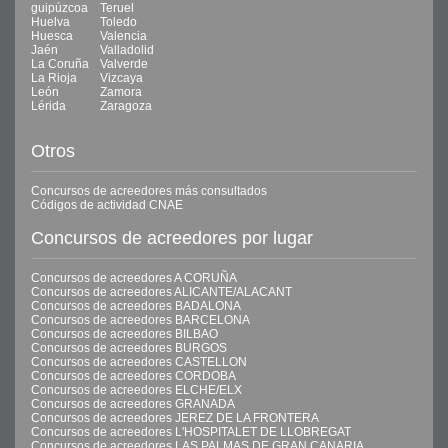
guipúzcoa
Teruel
Huelva
Toledo
Huesca
Valencia
Jaén
Valladolid
La Coruña
Valverde
La Rioja
Vizcaya
León
Zamora
Lérida
Zaragoza
Otros
Concursos de acreedores más consultados
Códigos de actividad CNAE
Concursos de acreedores por lugar
Concursos de acreedores A CORUÑA
Concursos de acreedores ALICANTE/ALACANT
Concursos de acreedores BADALONA
Concursos de acreedores BARCELONA
Concursos de acreedores BILBAO
Concursos de acreedores BURGOS
Concursos de acreedores CASTELLON
Concursos de acreedores CORDOBA
Concursos de acreedores ELCHE/ELX
Concursos de acreedores GRANADA
Concursos de acreedores JEREZ DE LA FRONTERA
Concursos de acreedores L'HOSPITALET DE LLOBREGAT
Concursos de acreedores LAS PALMAS DE GRAN CANARIA