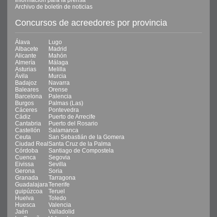
Archivo de boletín de noticias
Concursos de acreedores por provincia
Álava
Lugo
Albacete
Madrid
Alicante
Mahón
Almería
Málaga
Asturias
Melilla
Ávila
Murcia
Badajoz
Navarra
Baleares
Orense
Barcelona
Palencia
Burgos
Palmas (Las)
Cáceres
Pontevedra
Cádiz
Puerto de Arrecife
Cantabria
Puerto del Rosario
Castellón
Salamanca
Ceuta
San Sebastián de la Gomera
Ciudad Real
Santa Cruz de la Palma
Córdoba
Santiago de Compostela
Cuenca
Segovia
Eivissa
Sevilla
Gerona
Soria
Granada
Tarragona
Guadalajara
Tenerife
guipúzcoa
Teruel
Huelva
Toledo
Huesca
Valencia
Jaén
Valladolid