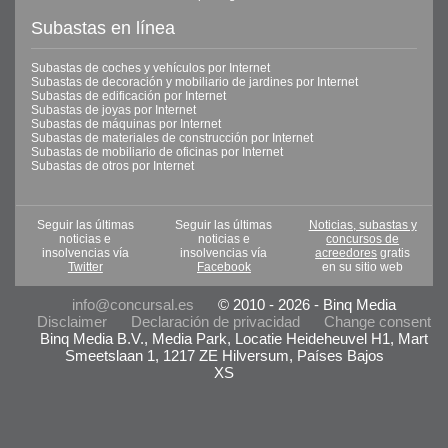
Subastas en línea
Subastas de coches y vehículos por Internet
Subastas de decoración y mobiliario de jardines por Internet
Subastas de edificación por Internet
Subastas de joyas por Internet
Subastas de máquinas por Internet
Subastas de materiales de construcción por Internet
Subastas de mobiliario de oficinas por Internet
Subastas de otros por Internet
Seguir las últimas
Seguir las últimas
Noticias, subastas y
noticias e
noticias e
concursos de
insolvencias vía
insolvencias vía
acreedores
gratis
Twitter
Facebook
en su sitio web
info@concursal.es
© 2010 - 2026 - Binq Media
Disclaimer
Declaración de privacidad
Change consent
Binq Media B.V., Media Park, Locatie Heideheuvel H1, Mart
Smeetslaan 1, 1217 ZE Hilversum, Países Bajos
XS