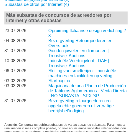
Subastas de otros por Internet (4)
Más subastas de concursos de acreedores por
Internet y otras subastas
23-07-2026
Opruiming Italiaanse design verlichting 2-
3
04-08-2026
Bezorgveiling Retourgoederen en
Overstock
31-07-2026
Gouden juwelen en diamanten |
Troostwijk Auctions
10-08-2026
Industriële Voertuigvloot - DAF |
Troostwijk Auctions
06-07-2026
Sluiting van smelterijen - Industriële
machines en faciliteiten op veiling
03-03-2026
Startpagina
03-03-2026
Maquinaria de una Planta de Producción
de Tableros Aglomerados - Venta Directa
- NO SUBASTA - SPX-SP
31-07-2026
Bezorgveiling retourgoederen en
opgekochte goederen uit vrijwillige
bedrijfsbeëindiging
Atención: Concursal.es publica subastas de varias casas de subastas. Para mostrar
una imagen lo más completa posible, no solo anunciamos subastas relacionadas con
concursos de acreedores, también las subastas ordinarias procedentes, por ejemplo,