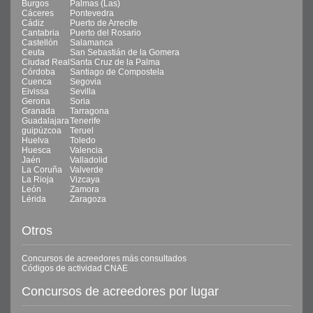
Burgos
Palmas (Las)
Cáceres
Pontevedra
Cádiz
Puerto de Arrecife
Cantabria
Puerto del Rosario
Castellón
Salamanca
Ceuta
San Sebastián de la Gomera
Ciudad Real
Santa Cruz de la Palma
Córdoba
Santiago de Compostela
Cuenca
Segovia
Eivissa
Sevilla
Gerona
Soria
Granada
Tarragona
Guadalajara
Tenerife
guipúzcoa
Teruel
Huelva
Toledo
Huesca
Valencia
Jaén
Valladolid
La Coruña
Valverde
La Rioja
Vizcaya
León
Zamora
Lérida
Zaragoza
Otros
Concursos de acreedores más consultados
Códigos de actividad CNAE
Concursos de acreedores por lugar