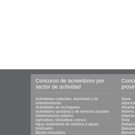
Concurso de acreedores por
Concu
sector de actividad
provi
Actividades culturales, deportivas y de
Álava
entretenimiento
Albacet
Actividades de los hogares
Alicante
Actividades sanitarias y de servicios sociales
Almería
Administración pública
Asturias
Agricultura, silvicultura y pesca
Ávila
Agua; tratamiento de residuos y aguas
Badajoz
residuales
Baleare
Bienes inmuebles
Barcelo