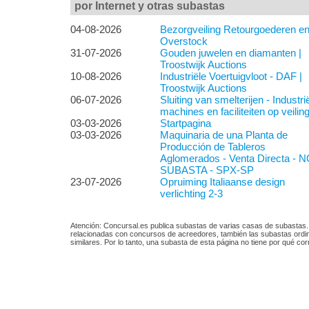
por Internet y otras subastas
04-08-2026
Bezorgveiling Retourgoederen e
Overstock
31-07-2026
Gouden juwelen en diamanten |
Troostwijk Auctions
10-08-2026
Industriële Voertuigvloot - DAF |
Troostwijk Auctions
06-07-2026
Sluiting van smelterijen - Industri
machines en faciliteiten op veilin
03-03-2026
Startpagina
03-03-2026
Maquinaria de una Planta de
Producción de Tableros
Aglomerados - Venta Directa - 
SUBASTA - SPX-SP
23-07-2026
Opruiming Italiaanse design
verlichting 2-3
Atención: Concursal.es publica subastas de varias casas de subastas
relacionadas con concursos de acreedores, también las subastas ordin
similares. Por lo tanto, una subasta de esta página no tiene por qué 