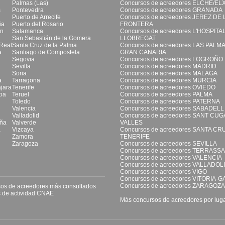
Palmas (Las)
Concursos de acreedores ELCHE/EL
s
Pontevedra
Concursos de acreedores GRANADA
Puerto de Arrecife
Concursos de acreedores JEREZ DE 
ia
Puerto del Rosario
FRONTERA
ón
Salamanca
Concursos de acreedores L'HOSPITA
San Sebastián de la Gomera
LLOBREGAT
Real
Santa Cruz de la Palma
Concursos de acreedores LAS PALM
a
Santiago de Compostela
GRAN CANARIA
Segovia
Concursos de acreedores LOGROÑO
Sevilla
Concursos de acreedores MADRID
Soria
Concursos de acreedores MALAGA
a
Tarragona
Concursos de acreedores MURCIA
jara
Tenerife
Concursos de acreedores OVIEDO
oa
Teruel
Concursos de acreedores PALMA
Toledo
Concursos de acreedores PATERNA
Valencia
Concursos de acreedores SABADELL
Valladolid
Concursos de acreedores SANT CUG
ña
Valverde
VALLES
a
Vizcaya
Concursos de acreedores SANTA CR
Zamora
TENERIFE
Zaragoza
Concursos de acreedores SEVILLA
Concursos de acreedores TERRASSA
Concursos de acreedores VALENCIA
Concursos de acreedores VALLADOL
Concursos de acreedores VIGO
Concursos de acreedores VITORIA-G
Concursos de acreedores ZARAGOZA
os de acreedores más consultados
 de actividad CNAE
Más concursos de acreedores por lug