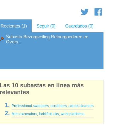
Recientes (1)
Seguir (0)
Guardados (0)
Subasta Bezorgveiling Retourgoederen en
Overs...
Las 10 subastas en línea más
relevantes
Professional sweepers, scrubbers, carpet cleaners
Mini excavators, forklift trucks, work platforms