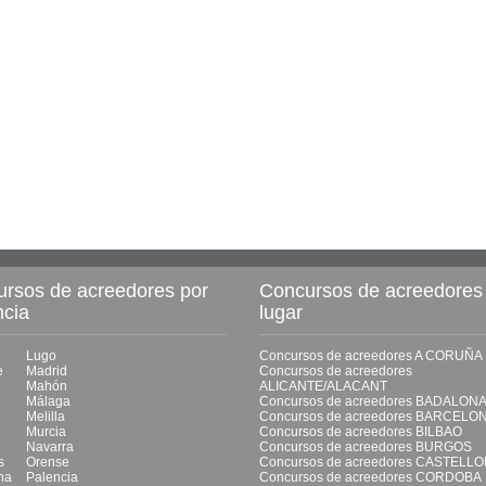
rsos de acreedores por
Concursos de acreedores
ncia
lugar
Lugo
Concursos de acreedores A CORUÑA
e
Madrid
Concursos de acreedores
Mahón
ALICANTE/ALACANT
Málaga
Concursos de acreedores BADALON
Melilla
Concursos de acreedores BARCELO
Murcia
Concursos de acreedores BILBAO
Navarra
Concursos de acreedores BURGOS
s
Orense
Concursos de acreedores CASTELL
na
Palencia
Concursos de acreedores CORDOBA