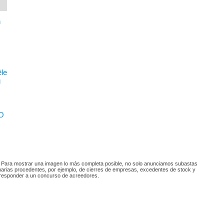
n
ële
g
NO
. Para mostrar una imagen lo más completa posible, no solo anunciamos subastas
arias procedentes, por ejemplo, de cierres de empresas, excedentes de stock y
corresponder a un concurso de acreedores.