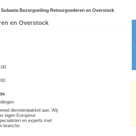
Subasta Bezorgveiling Retourgoederen en Overstock
ren en Overstock
:00
:00
ada
eilingen
breed dienstenpakket aan. Wij
ns eigen Europese
ecialisten en experts met
uw branche.