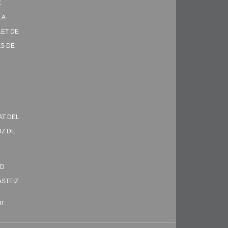
X
LA
LET DE
AS DE
AT DEL
UZ DE
ID
ASTEIZ
ar