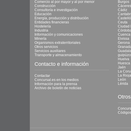
Comercio al por mayor y al por menor
Burgos
Construcción
Cácere
Consultoría e investigación
Cádiz
Educación
Cantabr
Energía, producción y distribución
Castell
Entidades financieras
Ceuta
Hostelería
Ciudad 
Industria
Córdob
Información y comunicaciones
Cuenca
Minería
Eivissa
Organismos extraterritoriales
Gerona
Otros servicios
Granad
Servicios auxiliares
Guadala
Transporte y almacenamiento
guipúzc
Huelva
Contacto e información
Huesca
Jaén
La Coru
La Rioj
Contactar
León
Concursal.es en los medios
Lérida
Información para la prensa
Archivo de boletín de noticias
Otros
Concurs
Códigos