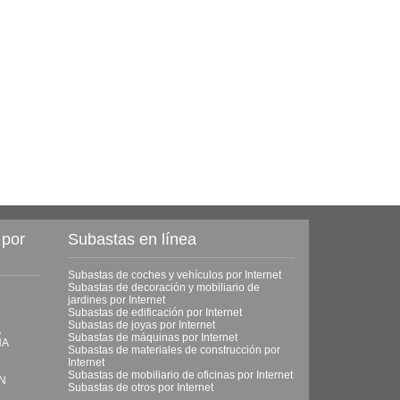
 por
Subastas en línea
Subastas de coches y vehículos por Internet
Subastas de decoración y mobiliario de
jardines por Internet
Subastas de edificación por Internet
Subastas de joyas por Internet
A
Subastas de máquinas por Internet
NA
Subastas de materiales de construcción por
Internet
Subastas de mobiliario de oficinas por Internet
ON
Subastas de otros por Internet