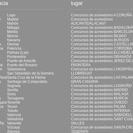
ncia
lugar
Lugo
Concursos de acreedores A CORUÑA
e
Madrid
Concursos de acreedores
Mahón
ALICANTE/ALACANT
Málaga
Concursos de acreedores BADALON
Melilla
Concursos de acreedores BARCELO
Murcia
Concursos de acreedores BILBAO
Navarra
Concursos de acreedores BURGOS
s
Orense
Concursos de acreedores CASTELL
na
Palencia
Concursos de acreedores CORDOBA
Palmas (Las)
Concursos de acreedores ELCHE/EL
s
Pontevedra
Concursos de acreedores GRANADA
Puerto de Arrecife
Concursos de acreedores JEREZ DE 
ia
Puerto del Rosario
FRONTERA
ón
Salamanca
Concursos de acreedores L'HOSPITA
San Sebastián de la Gomera
LLOBREGAT
Real
Santa Cruz de la Palma
Concursos de acreedores LAS PALM
a
Santiago de Compostela
GRAN CANARIA
Segovia
Concursos de acreedores LOGROÑO
Sevilla
Concursos de acreedores MADRID
Soria
Concursos de acreedores MALAGA
a
Tarragona
Concursos de acreedores MURCIA
jara
Tenerife
Concursos de acreedores OVIEDO
oa
Teruel
Concursos de acreedores PALMA
Toledo
Concursos de acreedores PATERNA
Valencia
Concursos de acreedores SABADELL
Valladolid
Concursos de acreedores SANT CUG
ña
Valverde
VALLES
a
Vizcaya
Concursos de acreedores SANTA CR
Zamora
TENERIFE