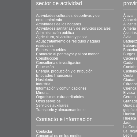
sector de actividad
provi
Actividades culturales, deportivas y de
Álava
entretenimiento
Albacet
Actividades de los hogares
Alicante
Actividades sanitarias y de servicios sociales
Almería
Administración pública
Asturias
Agricultura, silvicultura y pesca
Ávila
Agua; tratamiento de residuos y aguas
Badajoz
residuales
Baleare
Bienes inmuebles
Barcelo
Comercio al por mayor y al por menor
Burgos
Construcción
Cácere
Consultoría e investigación
Cádiz
Educación
Cantabr
Energía, producción y distribución
Castell
Entidades financieras
Ceuta
Hostelería
Ciudad 
Industria
Córdob
Información y comunicaciones
Cuenca
Minería
Eivissa
Organismos extraterritoriales
Gerona
Otros servicios
Granad
Servicios auxiliares
Guadala
Transporte y almacenamiento
guipúzc
Huelva
Contacto e información
Huesca
Jaén
La Coru
La Rioj
Contactar
León
Concursal.es en los medios