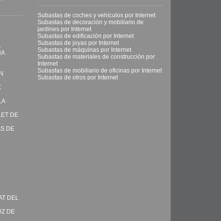
Subastas de coches y vehículos por Internet
Subastas de decoración y mobiliario de
jardines por Internet
Subastas de edificación por Internet
Subastas de joyas por Internet
A
Subastas de máquinas por Internet
NA
Subastas de materiales de construcción por
Internet
Subastas de mobiliario de oficinas por Internet
ON
Subastas de otros por Internet
X
LA
LET DE
AS DE
AT DEL
UZ DE