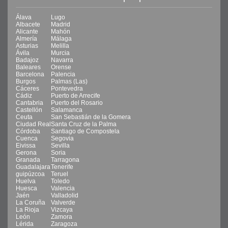
Álava
Lugo
Albacete
Madrid
Alicante
Mahón
Almería
Málaga
Asturias
Melilla
Ávila
Murcia
Badajoz
Navarra
Baleares
Orense
Barcelona
Palencia
Burgos
Palmas (Las)
Cáceres
Pontevedra
Cádiz
Puerto de Arrecife
Cantabria
Puerto del Rosario
Castellón
Salamanca
Ceuta
San Sebastián de la Gomera
Ciudad Real
Santa Cruz de la Palma
Córdoba
Santiago de Compostela
Cuenca
Segovia
Eivissa
Sevilla
Gerona
Soria
Granada
Tarragona
Guadalajara
Tenerife
guipúzcoa
Teruel
Huelva
Toledo
Huesca
Valencia
Jaén
Valladolid
La Coruña
Valverde
La Rioja
Vizcaya
León
Zamora
Lérida
Zaragoza