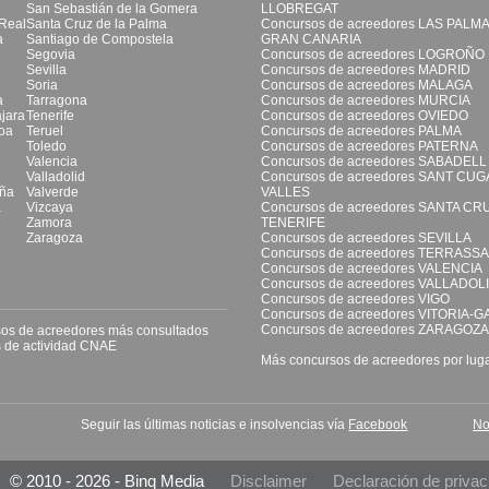
San Sebastián de la Gomera
LLOBREGAT
Real
Santa Cruz de la Palma
Concursos de acreedores LAS PALM
a
Santiago de Compostela
GRAN CANARIA
Segovia
Concursos de acreedores LOGROÑO
Sevilla
Concursos de acreedores MADRID
Soria
Concursos de acreedores MALAGA
a
Tarragona
Concursos de acreedores MURCIA
jara
Tenerife
Concursos de acreedores OVIEDO
oa
Teruel
Concursos de acreedores PALMA
Toledo
Concursos de acreedores PATERNA
Valencia
Concursos de acreedores SABADELL
Valladolid
Concursos de acreedores SANT CUG
ña
Valverde
VALLES
a
Vizcaya
Concursos de acreedores SANTA CR
Zamora
TENERIFE
Zaragoza
Concursos de acreedores SEVILLA
Concursos de acreedores TERRASSA
Concursos de acreedores VALENCIA
Concursos de acreedores VALLADOL
Concursos de acreedores VIGO
Concursos de acreedores VITORIA-G
Concursos de acreedores ZARAGOZA
os de acreedores más consultados
 de actividad CNAE
Más concursos de acreedores por lug
Seguir las últimas noticias e insolvencias vía
Facebook
No
© 2010 - 2026 - Binq Media
Disclaimer
Declaración de privac