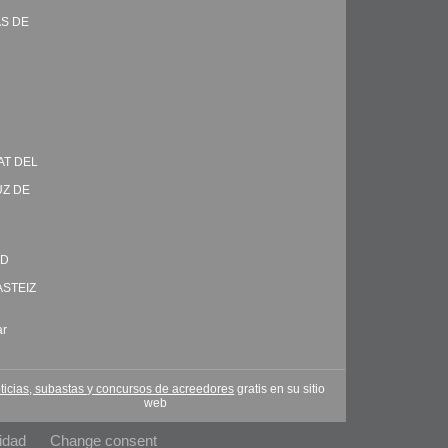
AS DE
AT DEL
UZ DE
ID
ASTEIZ
ar
ticias, subastas y concursos de acreedores
gratis en su sitio
web
idad
Change consent