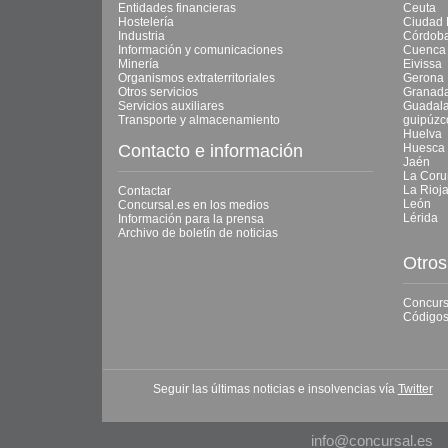
Entidades financieras
Ceuta
Hostelería
Ciudad 
Industria
Córdob
Información y comunicaciones
Cuenca
Minería
Eivissa
Organismos extraterritoriales
Gerona
Otros servicios
Granad
Servicios auxiliares
Guadala
Transporte y almacenamiento
guipúzc
Huelva
Contacto e información
Huesca
Jaén
La Coru
La Rioj
Contactar
León
Concursal.es en los medios
Lérida
Información para la prensa
Archivo de boletín de noticias
Otros
Concurs
Códigos
Seguir las últimas noticias e insolvencias vía
Twitter
info@concursal.es