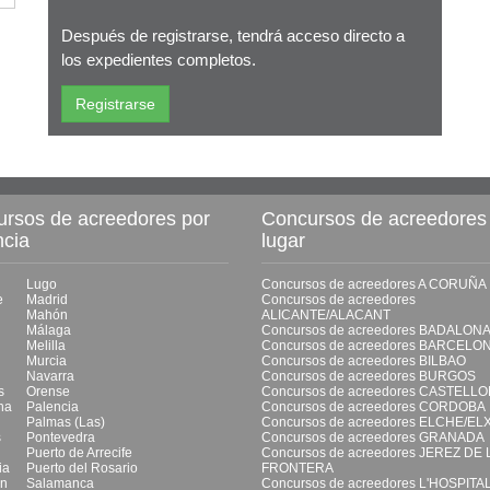
Después de registrarse, tendrá acceso directo a
los expedientes completos.
rsos de acreedores por
Concursos de acreedores
ncia
lugar
Lugo
Concursos de acreedores A CORUÑA
e
Madrid
Concursos de acreedores
Mahón
ALICANTE/ALACANT
Málaga
Concursos de acreedores BADALON
Melilla
Concursos de acreedores BARCELO
Murcia
Concursos de acreedores BILBAO
Navarra
Concursos de acreedores BURGOS
s
Orense
Concursos de acreedores CASTELL
na
Palencia
Concursos de acreedores CORDOBA
Palmas (Las)
Concursos de acreedores ELCHE/EL
s
Pontevedra
Concursos de acreedores GRANADA
Puerto de Arrecife
Concursos de acreedores JEREZ DE 
ia
Puerto del Rosario
FRONTERA
ón
Salamanca
Concursos de acreedores L'HOSPITA