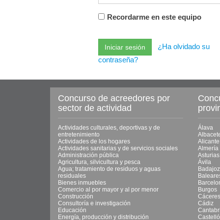
Recordarme en este equipo
¿Ha olvidado su
contraseña?
Concurso de acreedores por
Concu
sector de actividad
provi
Actividades culturales, deportivas y de
Álava
entretenimiento
Albacet
Actividades de los hogares
Alicante
Actividades sanitarias y de servicios sociales
Almería
Administración pública
Asturias
Agricultura, silvicultura y pesca
Ávila
Agua; tratamiento de residuos y aguas
Badajoz
residuales
Baleare
Bienes inmuebles
Barcelo
Comercio al por mayor y al por menor
Burgos
Construcción
Cácere
Consultoría e investigación
Cádiz
Educación
Cantabr
Energía, producción y distribución
Castell