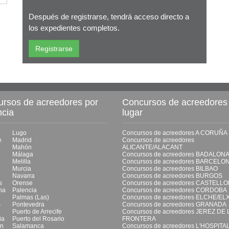
Después de registrarse, tendrá acceso directo a
los expedientes completos.
rsos de acreedores por
Concursos de acreedores
ncia
lugar
Lugo
Concursos de acreedores A CORUÑA
e
Madrid
Concursos de acreedores
Mahón
ALICANTE/ALACANT
Málaga
Concursos de acreedores BADALON
Melilla
Concursos de acreedores BARCELO
Murcia
Concursos de acreedores BILBAO
Navarra
Concursos de acreedores BURGOS
s
Orense
Concursos de acreedores CASTELL
na
Palencia
Concursos de acreedores CORDOBA
Palmas (Las)
Concursos de acreedores ELCHE/EL
s
Pontevedra
Concursos de acreedores GRANADA
Puerto de Arrecife
Concursos de acreedores JEREZ DE 
ia
Puerto del Rosario
FRONTERA
ón
Salamanca
Concursos de acreedores L'HOSPITA