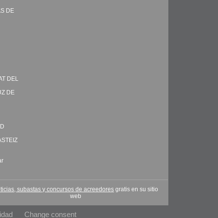
AS DE
AT DEL
UZ DE
ID
ASTEIZ
ar
ticias, subastas y concursos de acreedores
gratis en su sitio
web
idad
Change consent