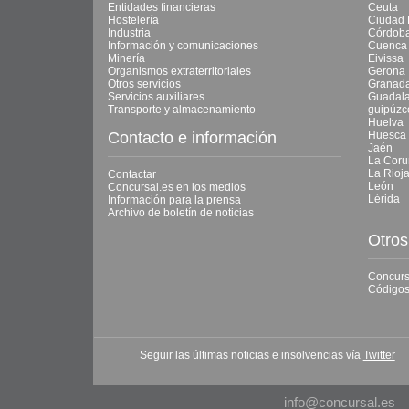
Entidades financieras
Ceuta
Hostelería
Ciudad 
Industria
Córdob
Información y comunicaciones
Cuenca
Minería
Eivissa
Organismos extraterritoriales
Gerona
Otros servicios
Granad
Servicios auxiliares
Guadala
Transporte y almacenamiento
guipúzc
Huelva
Contacto e información
Huesca
Jaén
La Coru
La Rioj
Contactar
León
Concursal.es en los medios
Lérida
Información para la prensa
Archivo de boletín de noticias
Otros
Concurs
Códigos
Seguir las últimas noticias e insolvencias vía
Twitter
info@concursal.es