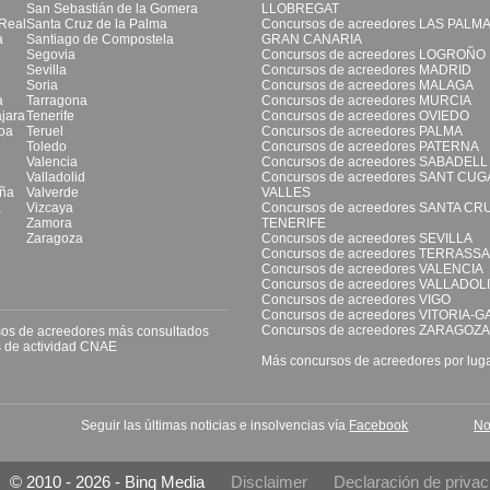
San Sebastián de la Gomera
LLOBREGAT
Real
Santa Cruz de la Palma
Concursos de acreedores LAS PALM
a
Santiago de Compostela
GRAN CANARIA
Segovia
Concursos de acreedores LOGROÑO
Sevilla
Concursos de acreedores MADRID
Soria
Concursos de acreedores MALAGA
a
Tarragona
Concursos de acreedores MURCIA
jara
Tenerife
Concursos de acreedores OVIEDO
oa
Teruel
Concursos de acreedores PALMA
Toledo
Concursos de acreedores PATERNA
Valencia
Concursos de acreedores SABADELL
Valladolid
Concursos de acreedores SANT CUG
ña
Valverde
VALLES
a
Vizcaya
Concursos de acreedores SANTA CR
Zamora
TENERIFE
Zaragoza
Concursos de acreedores SEVILLA
Concursos de acreedores TERRASSA
Concursos de acreedores VALENCIA
Concursos de acreedores VALLADOL
Concursos de acreedores VIGO
Concursos de acreedores VITORIA-G
Concursos de acreedores ZARAGOZA
os de acreedores más consultados
 de actividad CNAE
Más concursos de acreedores por lug
Seguir las últimas noticias e insolvencias vía
Facebook
No
© 2010 - 2026 - Binq Media
Disclaimer
Declaración de privac