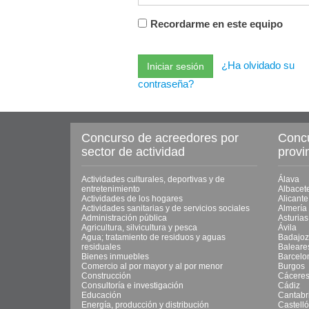
Recordarme en este equipo
¿Ha olvidado su
contraseña?
Concurso de acreedores por
Concu
sector de actividad
provi
Actividades culturales, deportivas y de
Álava
entretenimiento
Albacet
Actividades de los hogares
Alicante
Actividades sanitarias y de servicios sociales
Almería
Administración pública
Asturias
Agricultura, silvicultura y pesca
Ávila
Agua; tratamiento de residuos y aguas
Badajoz
residuales
Baleare
Bienes inmuebles
Barcelo
Comercio al por mayor y al por menor
Burgos
Construcción
Cácere
Consultoría e investigación
Cádiz
Educación
Cantabr
Energía, producción y distribución
Castell